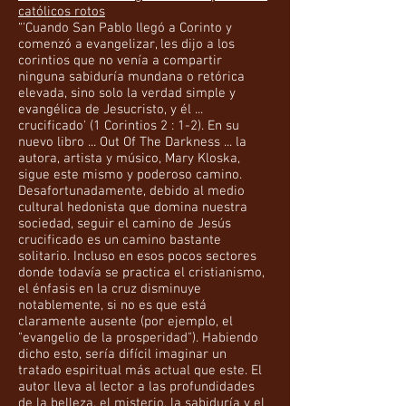
católicos rotos
“'Cuando San Pablo llegó a Corinto y
comenzó a evangelizar, les dijo a los
corintios que no venía a compartir
ninguna sabiduría mundana o retórica
elevada, sino solo la verdad simple y
evangélica de Jesucristo, y él ...
crucificado' (1 Corintios 2 : 1-2). En su
nuevo libro ... Out Of The Darkness ... la
autora, artista y músico, Mary Kloska,
sigue este mismo y poderoso camino.
Desafortunadamente, debido al medio
cultural hedonista que domina nuestra
sociedad, seguir el camino de Jesús
crucificado es un camino bastante
solitario. Incluso en esos pocos sectores
donde todavía se practica el cristianismo,
el énfasis en la cruz disminuye
notablemente, si no es que está
claramente ausente (por ejemplo, el
"evangelio de la prosperidad"). Habiendo
dicho esto, sería difícil imaginar un
tratado espiritual más actual que este. El
autor lleva al lector a las profundidades
de la belleza, el misterio, la sabiduría y el