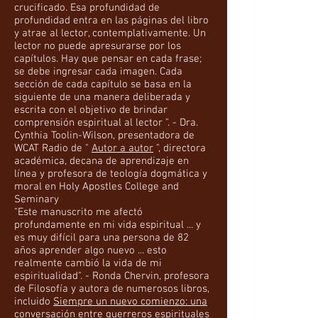
crucificado. Esa profundidad de
profundidad entra en las páginas del libro
y atrae al lector, contemplativamente. Un
lector no puede apresurarse por los
capítulos. Hay que pensar en cada frase;
se debe ingresar cada imagen. Cada
sección de cada capítulo se basa en la
siguiente de una manera deliberada y
escrita con el objetivo de brindar
comprensión espiritual al lector ". - Dra.
Cynthia Toolin-Wilson, presentadora de
WCAT Radio de "
Autor a autor
", directora
académica, decana de aprendizaje en
línea y profesora de teología dogmática y
moral en Holy Apostles College and
Seminary
"Este manuscrito me afectó
profundamente en mi vida espiritual ... y
es muy difícil para una persona de 82
años aprender algo nuevo ... esto
realmente cambió la vida de mi
espiritualidad". - Ronda Chervin, profesora
de Filosofía y autora de numerosos libros,
incluido
Siempre un nuevo comienzo: una
conversación entre guerreros espirituales