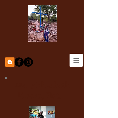
Mary Elizabeth
Kloska, Fiat. +