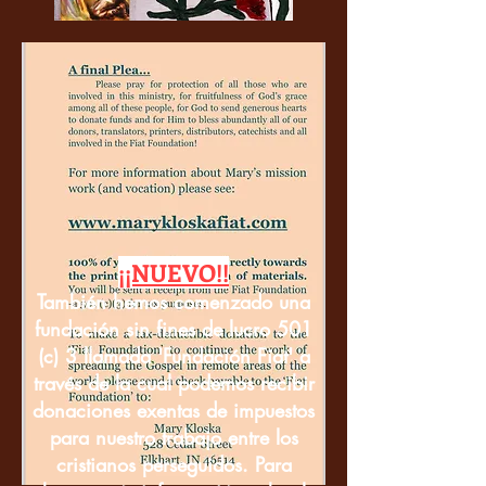
¡¡NUEVO!!
También hemos comenzado una
fundación sin fines de lucro 501
(c) 3 llamada 'Fundación Fiat' a
través de la cual podemos recibir
donaciones exentas de impuestos
para nuestro trabajo entre los
cristianos perseguidos. Para