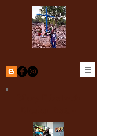
Mary Elizabeth
Kloska, Fiat. +